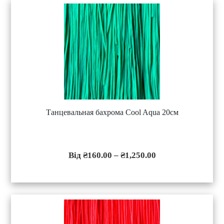
Танцевальная бахрома Cool Aqua 20см
Ц
е
й
т
₴
160.00
–
₴
1,250.00
о
в
а
р
м
а