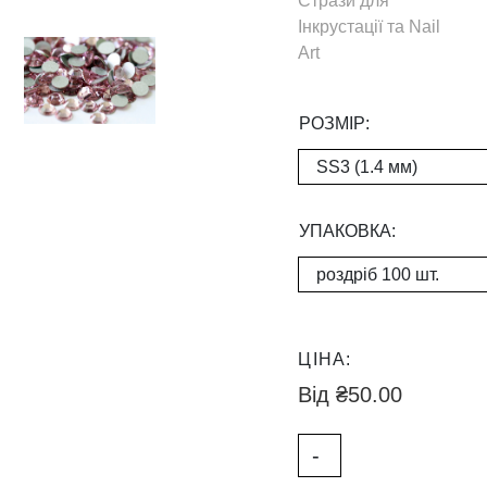
Стрази для
Інкрустації та Nail
Art
РОЗМІР:
УПАКОВКА:
ЦІНА:
₴
50.00
С
-
т