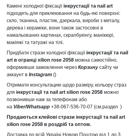
д
Камені холодної фіксації
інкрустації та nail art
е
підходять для приклеювання на будь-які поверхні:
к
скло, тканина, пластик, дзеркала, вироби з металу,
о
дерева і кераміки, вони також застосовні в
р
намальованих картинах, скрапбукінгу, манікюрі,
у
макіяжі та татуажі на тілі.
н
і
Придбати стрази холодної фіксації
інкрустації та nail
г
art
в огранці x
ilion rose 2058
можна самостійно,
т
оформивши замовлення через
Корзину
сайту чи
і
аккаунт в
Instagram
()
в
Отримати консультацию щодо разміру, кольору страз
к
для
інкрустації та nail art x
ilion rose 2058
можно
і
позвонивши нам за телефонам або
л
на
Viber/Whatsapp
+38-067-536-70-07 (см.раздел )
ь
Продаються клейові стрази
інкрустації та nail art
к
xilion rose 2058 в роздріб та оптом.
і
с
Доставка по всій Україні Новою Поштою від 1 до 3