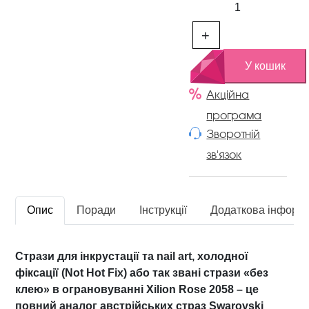
р
а
+
з
и
У кошик
д
л
Акційна
я
програма
і
Зворотній
н
зв'язок
к
р
у
с
Опис
Поради
Інструкції
Додаткова інформ
т
а
ц
Стрази для інкрустації та nail art, холодної
і
фіксації (Not Hot Fix) або так звані стрази «без
ї
клею» в ограновуванні Xilion Rose 2058 – це
б
повний аналог австрійських страз Swarovski