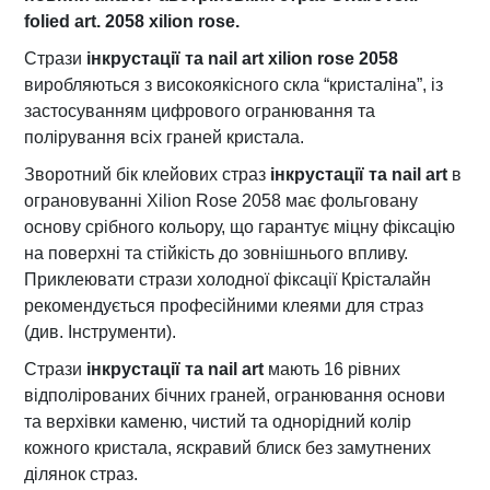
у
folied art. 2058 xilion rose.
д
Стрази
інкрустації та nail art x
ilion rose 2058
ь
виробляються з високоякісного скла “кристаліна”, із
я
застосуванням цифрового огранювання та
к
полірування всіх граней кристала.
і
Зворотний бік клейових страз
інкрустації та nail art
в
х
ограновуванні Xilion Rose 2058 має фольговану
п
основу срібного кольору, що гарантує міцну фіксацію
о
на поверхні та стійкість до зовнішнього впливу.
в
Приклеювати стрази холодної фіксації Крісталайн
е
рекомендується професійними клеями для страз
р
(див. Інструменти).
х
о
Стрази
інкрустації та nail art
мають 16 рівних
н
відполірованих бічних граней, огранювання основи
ь
та верхівки каменю, чистий та однорідний колір
т
кожного кристала, яскравий блиск без замутнених
а
ділянок страз.