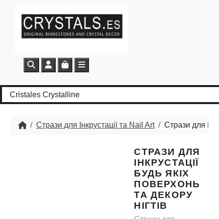
Search
Account
Cart
Menu
Стрази для Інкрустації та Nail Art
Стрази для інкр
СТРАЗИ ДЛЯ
ІНКРУСТАЦІЇ
БУДЬ ЯКІХ
ПОВЕРХОНЬ
ТА ДЕКОРУ
НІГТІВ