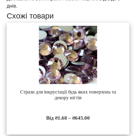
т
днів.
ь
Схожі товари
Стрази для інкрустації будь яких поверхонь та
Ц
декору нігтів
е
й
т
₴
1.68
–
₴
645.00
о
в
а