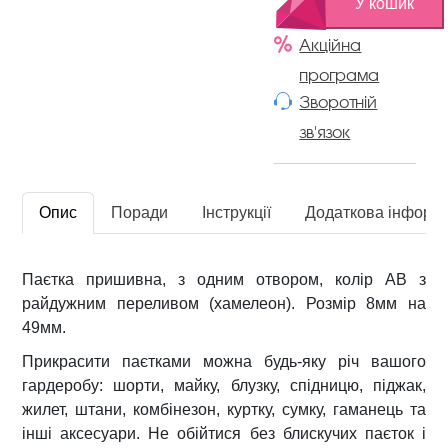
У кошик
Г
о
Акційна
л
програма
о
Зворотній
г
зв'язок
р
а
м
а
Опис
Поради
Інструкції
Додаткова інформ
A
B
8
Паєтка пришивна, з одним отвором, колір AB з
х
райдужним переливом (хамелеон). Розмір 8мм на
4
49мм.
9
Прикрасити паєтками можна будь-яку річ вашого
m
гардеробу: шорти, майку, блузку, спідницю, піджак,
m
жилет, штани, комбінезон, куртку, сумку, гаманець та
У
інші аксесуари. Не обійтися без блискучих паєток і
п