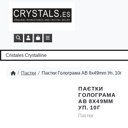
Search
Account
Cart
Menu
Паєтки
Паєтки Голограма AB 8х49mm Уп. 10г
ПАЄТКИ
ГОЛОГРАМА
AB 8Х49MM
УП. 10Г
Паєтки