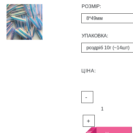
РОЗМІР:
УПАКОВКА:
ЦІНА:
П
-
а
є
т
+
к
и