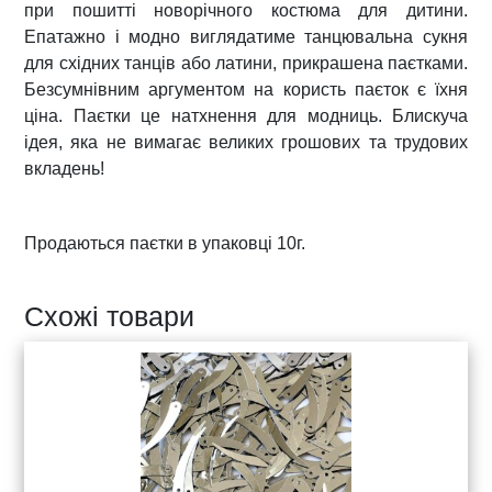
при пошитті новорічного костюма для дитини.
.
Епатажно і модно виглядатиме танцювальна сукня
1
для східних танців або латини, прикрашена паєтками.
0
Безсумнівним аргументом на користь паєток є їхня
г
ціна. Паєтки це натхнення для модниць. Блискуча
к
ідея, яка не вимагає
великих
грошових та трудових
і
вкладень!
л
ь
к
Продаються паєтки в упаковці 10г.
і
с
Схожі товари
т
ь