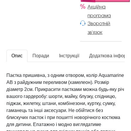
о
Акційна
л
програма
о
Зворотній
г
зв'язок
р
а
м
а
Опис
Поради
Інструкції
Додаткова інформ
A
B
У
Паєтка пришивна, з одним отвором, колір Aquamarine
п
AB з райдужним переливом (хамелеон). Розмір
.
діаметр 2см. Прикрасити паєтками можна будь-яку річ
1
вашого гардеробу: шорти, майку, блузку, спідницю,
0
піджак, жилетку, штани, комбінезони, куртку, сумку,
г
гаманець та інші аксесуари. Не обійтися без
к
блискучих паєток і при пошитті новорічного костюма
і
для дитини. Епатажно і модно виглядатиме
л