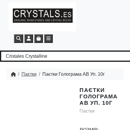
Search
Account
Cart
Menu
Паєтки
Паєтки Голограма AB Уп. 10г
ПАЄТКИ
ГОЛОГРАМА
AB УП. 10Г
Паєтки
РОЗМІР: