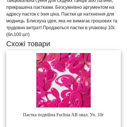
танцювальна сукня для східних танців або латини,
ь
прикрашена паєтками. Безсумнівно аргументом на
к
адресу паєток є їхня ціна. Паєтки це натхнення для
і
модниць. Блискуча ідея, яка не вимагає грошових та
с
трудових витрат! Продаються паєтки в упаковці 10г.
т
(бл.100 шт)
ь
Схожі товари
Паєтка подвійна Fuchsia AB овал. Уп. 10г
Ц
е