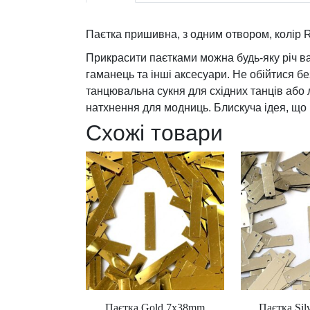
Паєтка пришивна, з одним отвором, колір 
Прикрасити паєтками можна будь-яку річ ваш
гаманець та інші аксесуари. Не обійтися б
танцювальна сукня для східних танців або 
натхнення для модниць. Блискуча ідея, що 
Схожі товари
Паєтка Gold 7x38mm
Паєтка Sil
Ц
Ц