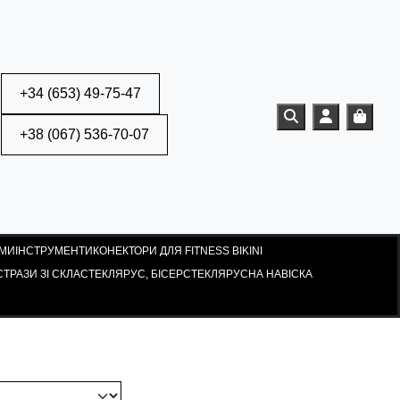
+34 (653) 49-75-47
Search
Account
Cart
+38 (067) 536-70-07
АМИ
ІНСТРУМЕНТИ
КОНЕКТОРИ ДЛЯ FITNESS BIKINI
ТРАЗИ ЗІ СКЛА
СТЕКЛЯРУС, БІСЕР
СТЕКЛЯРУСНА НАВІСКА
ROSE AB