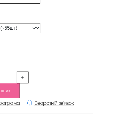
+
кошик
програма
Зворотній зв'язок