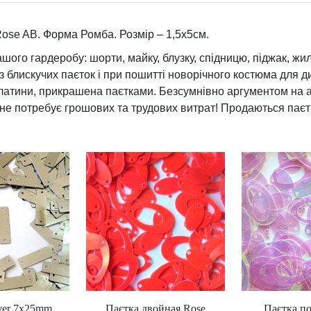
e
A
Rose AB. Форма Ромба. Розмір – 1,5х5см.
B
ого гардеробу: шорти, майку, блузку, спідницю, піджак, жиле
к
ез блискучих паєток і при пошитті новорічного костюма для 
і
латини, прикрашена паєтками. Безсумнівно аргументом на ад
л
не потребує грошових та трудових витрат! Продаються паєтки
ь
к
і
с
т
ь
ver 7x25mm
Паєтка двойная Rose
Паєтка по
Ц
Ц