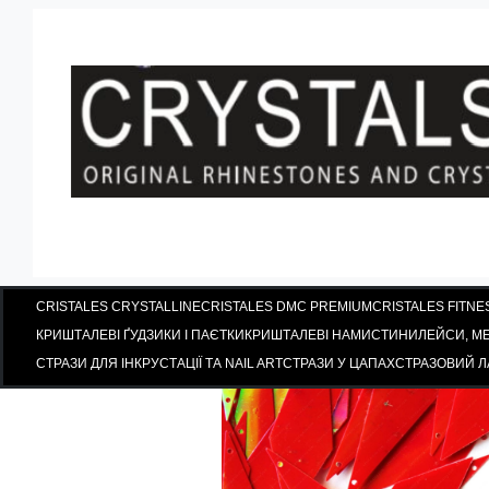
Паєтки
Паєтки Rose AB
CRISTALES CRYSTALLINE
CRISTALES DMC PREMIUM
CRISTALES FITNES
КРИШТАЛЕВІ ҐУДЗИКИ І ПАЄТКИ
КРИШТАЛЕВІ НАМИСТИНИ
ЛЕЙСИ, М
СТРАЗИ ДЛЯ ІНКРУСТАЦІЇ ТА NAIL ART
СТРАЗИ У ЦАПАХ
СТРАЗОВИЙ 