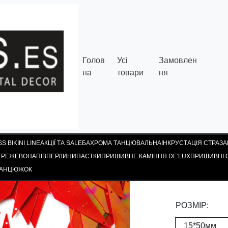
Голов
Усі
Замовлен
на
товари
ня
S BIKINI LINE
АКЦІЇ ТА SALE
БАХРОМА ТАНЦЮВАЛЬНА
ІНКРУСТАЦІЯ СТРАЗ
ЕРЕЖЕВО
НАПІВПЕРЛИНИ
ПАЄТКИ
ПРИШИВНЕ КАМІННЯ DE'LUX
ПРИШИВНІ С
ПАЄТКИ 
ЛАНЦЮЖОК
Паєтки
РОЗМІР: