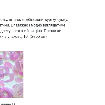
тку, штани, комбінезони, куртку, сумку,
дитини. Епатажно і модно виглядатиме
ресу паєток є їхня ціна. Паєтки це
 в упаковці 10г.(бл.55 шт)
двійна Lt.