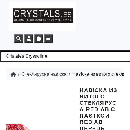
Search
Account
Cart
Menu
Стеклярусна навіска
Навіска из витого стекляр
НАВІСКА ИЗ
ВИТОГО
СТЕКЛЯРУС
А RED AB C
ПАЄТКОЙ
RED AB
ПЕРЕЦЬ