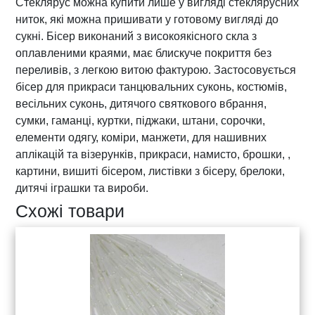
Стеклярус можна купити лише у вигляді стеклярусних
р
ниток, які можна пришивати у готовому вигляді до
у
сукні. Бісер виконаний з високоякісного скла з
с
оплавленими краями, має блискуче покриття без
а
переливів, з легкою витою фактурою. Застосовується
R
бісер для прикраси танцювальних суконь, костюмів,
e
весільних суконь, дитячого святкового вбрання,
d
сумки, гаманці, куртки, піджаки, штани, сорочки,
A
елементи одягу, коміри, манжети, для нашивних
B
аплікацій та візерунків, прикраси, намисто, брошки, ,
c
картини, вишиті бісером, листівки з бісеру, брелоки,
п
дитячі іграшки та вироби.
а
Схожі товари
є
т
к
о
й
R
e