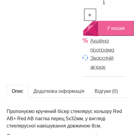
в
і
+
с
к
У кошик
а
и
Акційна
з
програма
в
Зворотній
и
зв'язок
т
о
г
о
Опис
Додаткова інформація
Відгуки (0)
с
т
е
Пропонуємо кручений бісер стеклярус кольору Red
к
AB+ Red AB паєтка перец 5х32мм, у вигляді
л
стеклярусної навішування довжиною 8см.
я