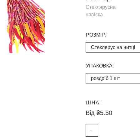
Стеклярусна
навіска
РОЗМІР:
УПАКОВКА:
ЦІНА:
₴
5.50
Н
-
а